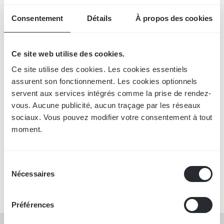
03
Consentement
Détails
À propos des cookies
Évaluation respiratoire fonctionnelle
Identification des schémas respiratoires dysfonctionnels,
Ce site web utilise des cookies.
dysfonctions ventilatoires, et des paramètres affectant la
santé et la performance.
Ce site utilise des cookies. Les cookies essentiels 
assurent son fonctionnement. Les cookies optionnels 
servent aux services intégrés comme la prise de rendez-
vous. Aucune publicité, aucun traçage par les réseaux 
04
sociaux. Vous pouvez modifier votre consentement à tout 
Conception et application de protocoles
moment.
Concevoir et mettre en œuvre des interventions Oxygen
Advantage® structurées pour les individus, les athlètes, les
équipes sportives et les environnements professionnels.
Sélection
Nécessaires
du
consentement
Préférences