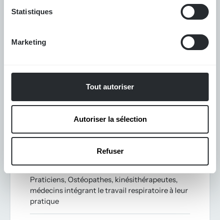
Statistiques
PROFIL DES CANDIDATS
Marketing
À qui s’adresse cette
certification
Tout autoriser
Autoriser la sélection
CONÇUE POUR TOUTE PERSONNE ENGAGÉE
DANS LA SANTÉ, LA PERFORMANCE ET LE
COACHING
Refuser
Praticiens, Ostéopathes, kinésithérapeutes,
médecins intégrant le travail respiratoire à leur
pratique