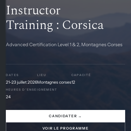
Instructor
Training : Corsica
Advanced Certification Level 1 & 2, Montagnes Corses
DATES
LIEU
CAPACITÉ
21–23 juillet 2026
Montagnes corses
12
HEURES D’ENSEIGNEMENT
24
CANDIDATER →
VOIR LE PROGRAMME